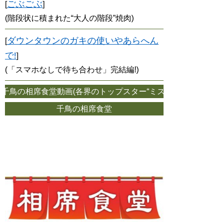
ごぶごぶ
[
]
(階段状に積まれた“大人の階段”焼肉)
ダウンタウンのガキの使いやあらへん
[
で!
]
(「スマホなしで待ち合わせ」完結編!)
鳥の相席食堂動画(各界のトップスター“ミスター＠＠”がロケ頂
千鳥の相席食堂