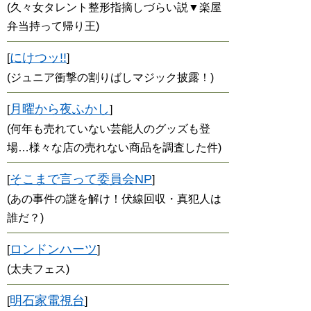
(久々女タレント整形指摘しづらい説▼楽屋
弁当持って帰り王)
にけつッ!!
[
]
(ジュニア衝撃の割りばしマジック披露！)
月曜から夜ふかし
[
]
(何年も売れていない芸能人のグッズも登
場…様々な店の売れない商品を調査した件)
そこまで言って委員会NP
[
]
(あの事件の謎を解け！伏線回収・真犯人は
誰だ？)
ロンドンハーツ
[
]
(太夫フェス)
明石家電視台
[
]