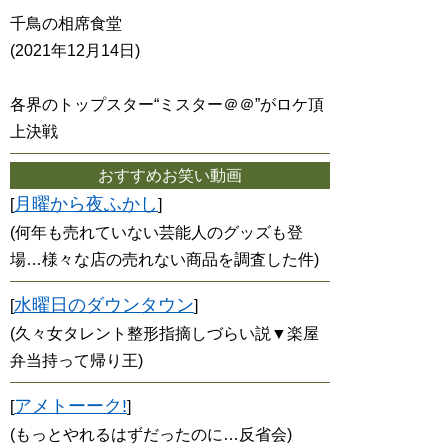
千鳥の相席食堂
(2021年12月14日)
各界のトップスター“ミスター＠＠”がロケ頂
上決戦
おすすめお笑い動画
月曜から夜ふかし
[
]
(何年も売れていない芸能人のグッズも登
場…様々な店の売れない商品を調査した件)
水曜日のダウンタウン
[
]
(久々女タレント整形指摘しづらい説▼楽屋
弁当持って帰り王)
アメトーーク!
[
]
(もっとやれるはずだったのに…反省会)