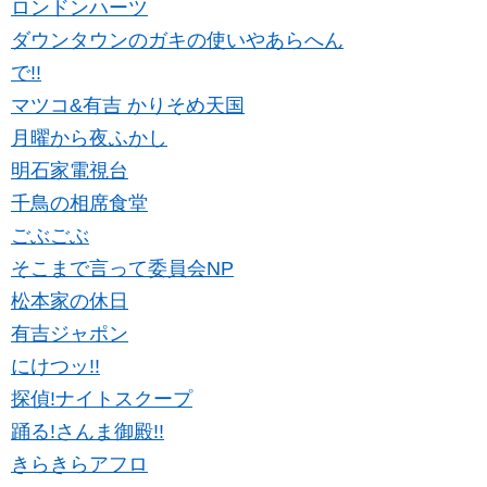
ロンドンハーツ
ダウンタウンのガキの使いやあらへん
で!!
マツコ&有吉 かりそめ天国
月曜から夜ふかし
明石家電視台
千鳥の相席食堂
ごぶごぶ
そこまで言って委員会NP
松本家の休日
有吉ジャポン
にけつッ!!
探偵!ナイトスクープ
踊る!さんま御殿!!
きらきらアフロ