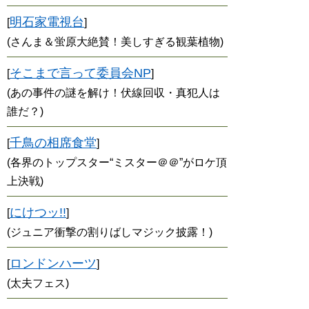
明石家電視台
[
]
(さんま＆蛍原大絶賛！美しすぎる観葉植物)
そこまで言って委員会NP
[
]
(あの事件の謎を解け！伏線回収・真犯人は
誰だ？)
千鳥の相席食堂
[
]
(各界のトップスター“ミスター＠＠”がロケ頂
上決戦)
にけつッ!!
[
]
(ジュニア衝撃の割りばしマジック披露！)
ロンドンハーツ
[
]
(太夫フェス)