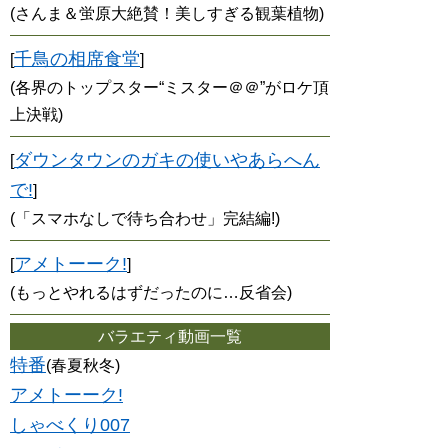
(さんま＆蛍原大絶賛！美しすぎる観葉植物)
千鳥の相席食堂
[
]
(各界のトップスター“ミスター＠＠”がロケ頂
上決戦)
ダウンタウンのガキの使いやあらへん
[
で!
]
(「スマホなしで待ち合わせ」完結編!)
アメトーーク!
[
]
(もっとやれるはずだったのに…反省会)
バラエティ動画一覧
特番
(春夏秋冬)
アメトーーク!
しゃべくり007