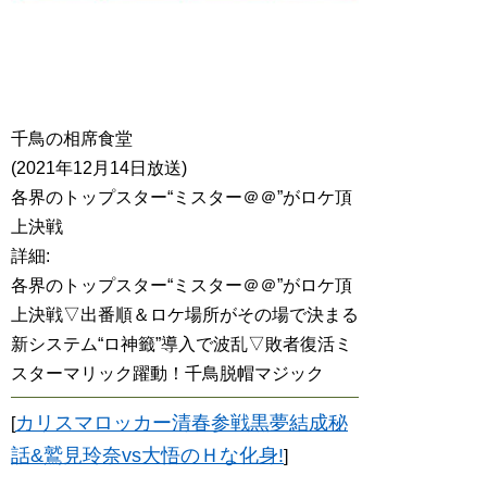
千鳥の相席食堂
(2021年12月14日放送)
各界のトップスター“ミスター＠＠”がロケ頂
上決戦
詳細:
各界のトップスター“ミスター＠＠”がロケ頂
上決戦▽出番順＆ロケ場所がその場で決まる
新システム“ロ神籤”導入で波乱▽敗者復活ミ
スターマリック躍動！千鳥脱帽マジック
カリスマロッカー清春参戦黒夢結成秘
[
話&鷲見玲奈vs大悟のＨな化身!
]