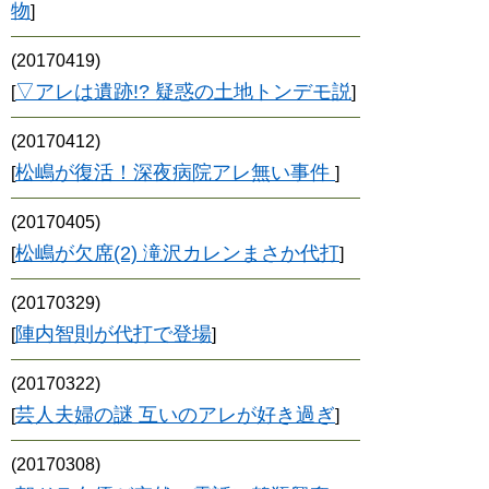
物
]
(20170419)
▽アレは遺跡!? 疑惑の土地トンデモ説
[
]
(20170412)
松嶋が復活！深夜病院アレ無い事件
[
]
(20170405)
松嶋が欠席(2) 滝沢カレンまさか代打
[
]
(20170329)
陣内智則が代打で登場
[
]
(20170322)
芸人夫婦の謎 互いのアレが好き過ぎ
[
]
(20170308)