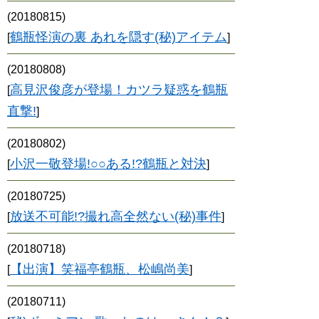
(20180815)
鶴瓶怪演の裏 あれを隠す(秘)アイテム
[
]
(20180808)
高見沢俊彦が登場！カツラ疑惑を鶴瓶
[
直撃!
]
(20180802)
小沢一敬登場!○○ある!?鶴瓶と対決
[
]
(20180725)
放送不可能!?撮れ高全然ない(秘)事件
[
]
(20180718)
【出演】笑福亭鶴瓶、松嶋尚美
[
]
(20180711)