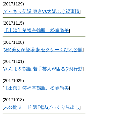
(20171129)
てっちり伝説 東京vs大阪ふぐ鍋事情
[
]
(20171115)
【出演】笑福亭鶴瓶、松嶋尚美
[
]
(20171108)
(秘)美女が登場 超セクシーくびれ公開
[
]
(20171101)
さんま＆鶴瓶 若手芸人が困る(秘)行動
[
]
(20171025)
【出演】笑福亭鶴瓶、松嶋尚美
[
]
(20171018)
未公開ヌード 週刊誌びっくり見出し
[
]