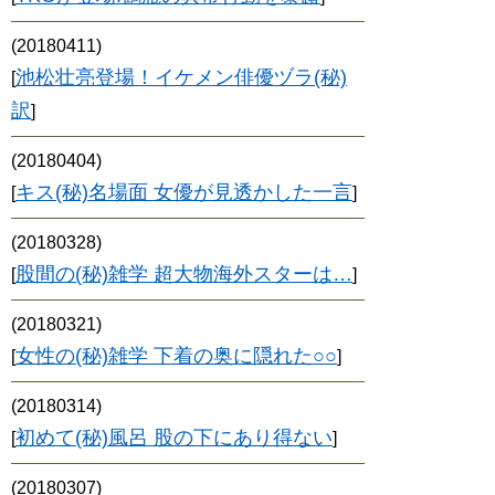
(20180411)
池松壮亮登場！イケメン俳優ヅラ(秘)
[
訳
]
(20180404)
キス(秘)名場面 女優が見透かした一言
[
]
(20180328)
股間の(秘)雑学 超大物海外スターは…
[
]
(20180321)
女性の(秘)雑学 下着の奥に隠れた○○
[
]
(20180314)
初めて(秘)風呂 股の下にあり得ない
[
]
(20180307)