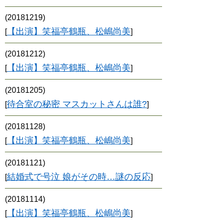
(20181219)
【出演】笑福亭鶴瓶、松嶋尚美
[
]
(20181212)
【出演】笑福亭鶴瓶、松嶋尚美
[
]
(20181205)
待合室の秘密 マスカットさんは誰?
[
]
(20181128)
【出演】笑福亭鶴瓶、松嶋尚美
[
]
(20181121)
結婚式で号泣 娘がその時…謎の反応
[
]
(20181114)
【出演】笑福亭鶴瓶、松嶋尚美
[
]