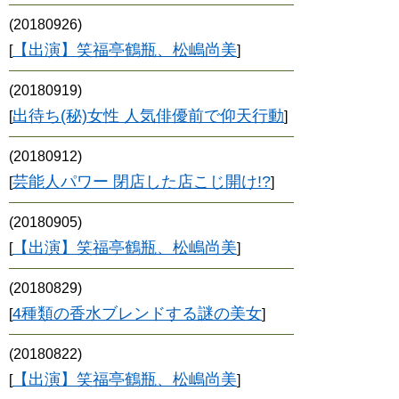
(20180926)
【出演】笑福亭鶴瓶、松嶋尚美
[
]
(20180919)
出待ち(秘)女性 人気俳優前で仰天行動
[
]
(20180912)
芸能人パワー 閉店した店こじ開け!?
[
]
(20180905)
【出演】笑福亭鶴瓶、松嶋尚美
[
]
(20180829)
4種類の香水ブレンドする謎の美女
[
]
(20180822)
【出演】笑福亭鶴瓶、松嶋尚美
[
]