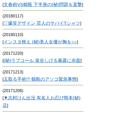
文春砲VS鶴瓶 下半身の(秘)問題を直撃
[
]
(20180117)
▽爆笑デザイン 芸人のヤバイTシャツ
[
]
(20180110)
インスタ映え (秘)美人女優が胸を○○
[
]
(20171220)
(秘)ラブコール 泉谷しげる暴露に赤面
[
]
(20171213)
玉取る手術!? 鶴瓶のアソコ緊急事態
[
]
(20171206)
▼志村けん出没 有名人お忍び熊本(秘)
[
店
]