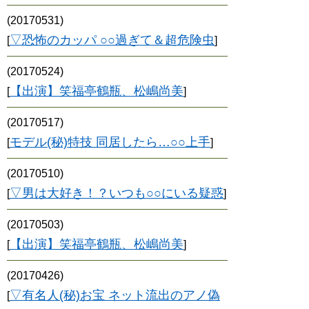
(20170531)
▽恐怖のカッパ ○○過ぎて＆超危険虫
[
]
(20170524)
【出演】笑福亭鶴瓶、松嶋尚美
[
]
(20170517)
モデル(秘)特技 同居したら…○○上手
[
]
(20170510)
▽男は大好き！？いつも○○にいる疑惑
[
]
(20170503)
【出演】笑福亭鶴瓶、松嶋尚美
[
]
(20170426)
▽有名人(秘)お宝 ネット流出のアノ偽
[