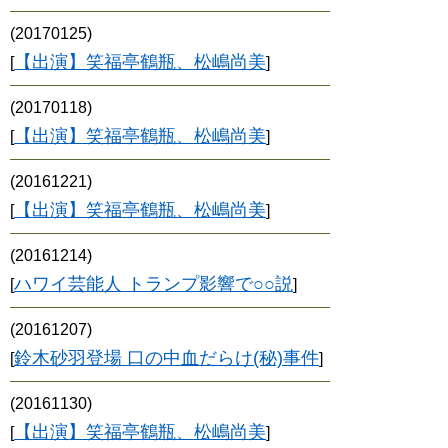
(20170125)
【出演】笑福亭鶴瓶、松嶋尚美
[
]
(20170118)
【出演】笑福亭鶴瓶、松嶋尚美
[
]
(20161221)
【出演】笑福亭鶴瓶、松嶋尚美
[
]
(20161214)
ハワイ芸能人 トランプ影響で○○説
[
]
(20161207)
鈴木砂羽登場 口の中血だらけ(秘)事件
[
]
(20161130)
【出演】笑福亭鶴瓶、松嶋尚美
[
]