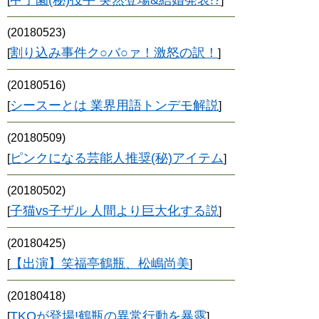
甲子園(秘)投手 突然登場&結婚発表!?
[
]
(20180523)
割り込み事件ク○バ○ァ！激怒の訳！
[
]
(20180516)
シースーとは 業界用語トンデモ解説
[
]
(20180509)
ピンクになる芸能人推奨(秘)アイテム
[
]
(20180502)
子猫vs子ザル 人間より巨大化する説
[
]
(20180425)
【出演】笑福亭鶴瓶、松嶋尚美
[
]
(20180418)
TKOが登場!鶴瓶の異常行動を暴露
[
]