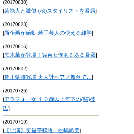
(20170830)
芸能人と激似 (秘)スタイリストを暴露
[
]
(20170823)
新企画が始動 若手芸人の使える雑学
[
]
(20170816)
黒木華が登場！舞台女優あるある暴露
[
]
(20170802)
皆川猿時登場 大人計画アノ舞台で…
[
]
(20170726)
アラフォー女 １０歳以上年下の(秘)彼
[
氏
]
(20170719)
【出演】笑福亭鶴瓶、松嶋尚美
[
]