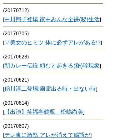
(20170712)
中川翔子登場 家中みんな全裸(秘)生活
[
]
(20170705)
▽美女のヒミツ 体に必ずアレがある!?
[
]
(20170628)
朝カレー伝説 頼むと起きる(秘)珍現象
[
]
(20170621)
稲川淳二登場!幽霊出る時・出ない時
[
]
(20170614)
【出演】笑福亭鶴瓶、松嶋尚美
[
]
(20170607)
テレ東に激怒 アレが消えて鶴瓶が
[
]