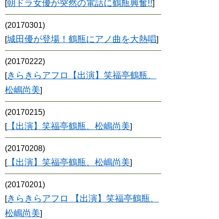
朝ドラ女優が突然の電話に鶴瓶興奮!!
[
]
(20170301)
城田優が登場！鶴瓶にアノ曲を大熱唱
[
]
(20170222)
きらきらアフロ【出演】笑福亭鶴瓶、
[
松嶋尚美
]
(20170215)
【出演】笑福亭鶴瓶、松嶋尚美
[
]
(20170208)
【出演】笑福亭鶴瓶、松嶋尚美
[
]
(20170201)
きらきらアフロ 【出演】笑福亭鶴瓶、
[
松嶋尚美
]