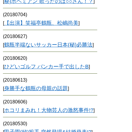
秘)ボヘミアン 歌ったのは○○さん！？
[
]
(20180704)
【出演】笑福亭鶴瓶、松嶋尚美
[
]
(20180627)
鶴瓶半端ないサッカー日本(秘)必勝法
[
]
(20180620)
ひどいゴルフ バンカー手で出したB
[
]
(20180613)
身勝手な鶴瓶の母親の話題
[
]
(20180606)
ホコリまみれ！大物芸人の激怒事件!?
[
]
(20180530)