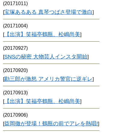
(20171011)
宝塚あるある 真琴つばさ登場で激白
[
]
(20171004)
【出演】笑福亭鶴瓶、松嶋尚美
[
]
(20170927)
SNSの秘密 大物芸人インスタ開始
[
]
(20170920)
勘三郎が激怒 アメリカ警官に逆ギレ
[
]
(20170913)
【出演】笑福亭鶴瓶、松嶋尚美
[
]
(20170906)
益岡徹が登場！鶴瓶の前でアレを熱唱!
[
]