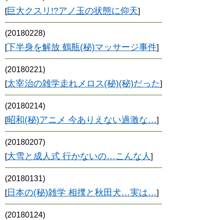
巨大クスリ!?アノ玉の状態に仰天
[
]
(20180228)
下半身を解放 鶴瓶(秘)マッサージ事件
[
]
(20180221)
太宰治の雑学走れメロス(秘)(秘)だった
[
]
(20180214)
昭和(秘)アニメ 今ありえない過激な…
[
]
(20180207)
大雪と成人式 行かないの…こんな人
[
]
(20180131)
日本の(秘)雑学 相撲と秋田犬…実は…
[
]
(20180124)