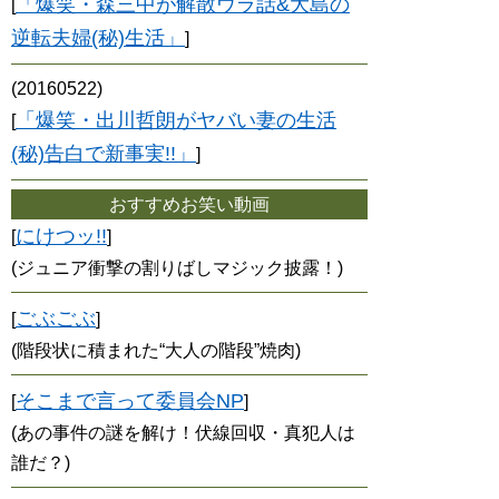
「爆笑・森三中が解散ウラ話&大島の
[
逆転夫婦(秘)生活」
]
(20160522)
「爆笑・出川哲朗がヤバい妻の生活
[
(秘)告白で新事実!!」
]
おすすめお笑い動画
にけつッ!!
[
]
(ジュニア衝撃の割りばしマジック披露！)
ごぶごぶ
[
]
(階段状に積まれた“大人の階段”焼肉)
そこまで言って委員会NP
[
]
(あの事件の謎を解け！伏線回収・真犯人は
誰だ？)