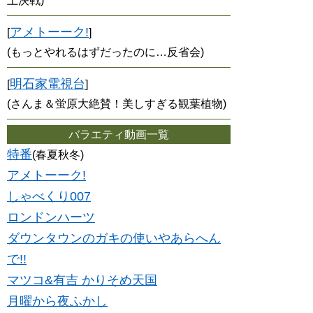
上決戦)
アメトーーク!
[
]
(もっとやれるはずだったのに…反省会)
明石家電視台
[
]
(さんま＆蛍原大絶賛！美しすぎる観葉植物)
バラエティ動画一覧
特番
(春夏秋冬)
アメトーーク!
しゃべくり007
ロンドンハーツ
ダウンタウンのガキの使いやあらへん
で!!
マツコ&有吉 かりそめ天国
月曜から夜ふかし