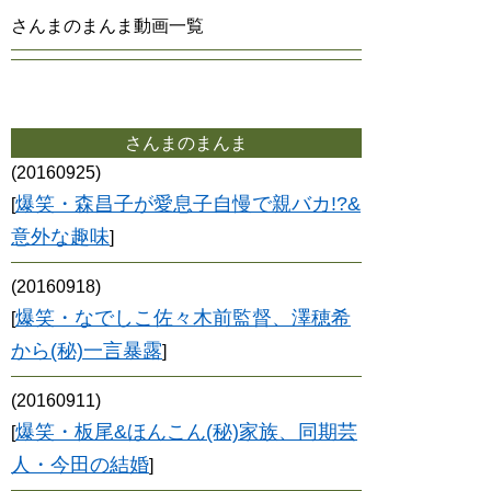
さんまのまんま動画一覧
さんまのまんま
(20160925)
爆笑・森昌子が愛息子自慢で親バカ!?&
[
意外な趣味
]
(20160918)
爆笑・なでしこ佐々木前監督、澤穂希
[
から(秘)一言暴露
]
(20160911)
爆笑・板尾&ほんこん(秘)家族、同期芸
[
人・今田の結婚
]