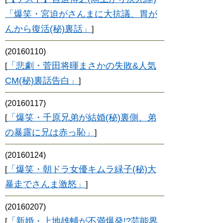
「爆笑・宮迫がさんまに大抗議、胃が
んから復活(秘)裏話」
]
(20160110)
「悲劇・菅田将暉まさかの失敗&人気
[
CM(秘)裏話告白」
]
(20160117)
「爆笑・千原兄弟が結婚(秘)裏側、弟
[
の暴露に兄は赤っ恥」
]
(20160124)
「爆笑・朝ドラ女優キムラ緑子(秘)大
[
暴走でさんま激怒」
]
(20160207)
「新婚・上地雄輔が不満爆発!?芸能界
[