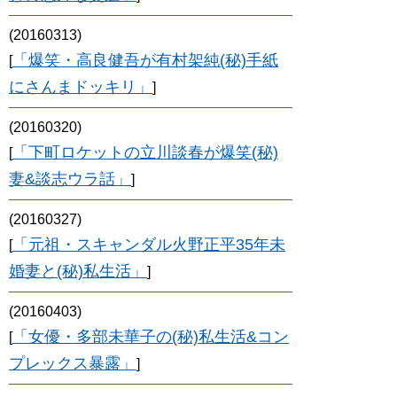
(20160313)
「爆笑・高良健吾が有村架純(秘)手紙
[
にさんまドッキリ」
]
(20160320)
「下町ロケットの立川談春が爆笑(秘)
[
妻&談志ウラ話」
]
(20160327)
「元祖・スキャンダル火野正平35年未
[
婚妻と(秘)私生活」
]
(20160403)
「女優・多部未華子の(秘)私生活&コン
[
プレックス暴露」
]