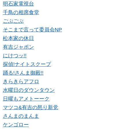
明石家電視台
千鳥の相席食堂
ごぶごぶ
そこまで言って委員会NP
松本家の休日
有吉ジャポン
にけつッ!!
探偵!ナイトスクープ
踊る!さんま御殿!!
きらきらアフロ
水曜日のダウンタウン
日曜もアメトーーク
マツコ&有吉の怒り新党
さんまのまんま
ケンゴロー