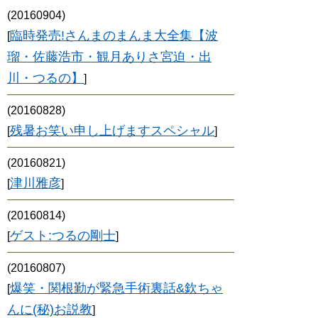
(20160904)
臨時発売!さんまのまんま大全集【波
[
瑠・佐藤浩市・観月ありさ宮迫・出
川・つるの】
]
(20160828)
残暑お笑い申し上げますスペシャル
[
]
(20160821)
津川雅彦
[
]
(20160814)
ゲスト:つるの剛士
[
]
(20160807)
爆笑・関根勤が緊急手術裏話&欽ちゃ
[
んに(秘)お説教
]