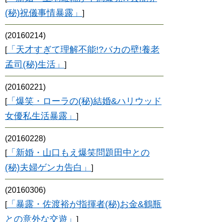
(秘)祝儀事情暴露」
]
(20160214)
「天才すぎて理解不能!?バカの壁!養老
[
孟司(秘)生活」
]
(20160221)
「爆笑・ローラの(秘)結婚&ハリウッド
[
女優私生活暴露」
]
(20160228)
「新婚・山口もえ爆笑問題田中との
[
(秘)夫婦ゲンカ告白」
]
(20160306)
「暴露・佐渡裕が指揮者(秘)お金&鶴瓶
[
との意外な交遊」
]