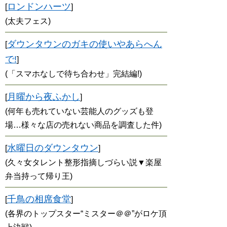
ロンドンハーツ
[
]
(太夫フェス)
ダウンタウンのガキの使いやあらへん
[
で!
]
(「スマホなしで待ち合わせ」完結編!)
月曜から夜ふかし
[
]
(何年も売れていない芸能人のグッズも登
場…様々な店の売れない商品を調査した件)
水曜日のダウンタウン
[
]
(久々女タレント整形指摘しづらい説▼楽屋
弁当持って帰り王)
千鳥の相席食堂
[
]
(各界のトップスター“ミスター＠＠”がロケ頂