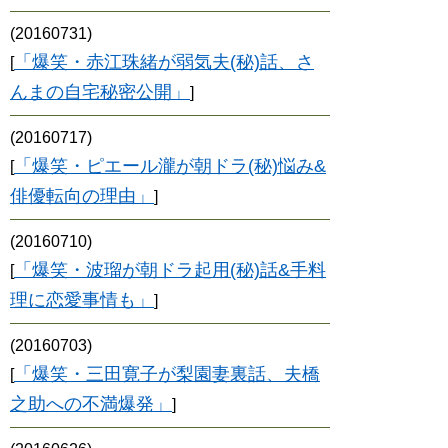
(20160731)
「爆笑・赤江珠緒が弱気夫(秘)話、さ
[
んまの自宅秘密公開」
]
(20160717)
「爆笑・ピエール瀧が朝ドラ(秘)悩み&
[
俳優転向の理由」
]
(20160710)
「爆笑・波瑠が朝ドラ起用(秘)話&手料
[
理に恋愛事情も」
]
(20160703)
「爆笑・三田寛子が梨園妻裏話、夫橋
[
之助への不満爆発」
]