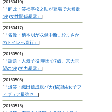
(20160410)
「師匠・笑福亭松之助が登場で大暴走
[
(秘)女性関係暴露」
]
(20160417)
「名優・柄本明が収録中断…!?まさか
[
のトイレへ直行」
]
(20160501)
「話題・人気子役!寺田心7歳、京大志
[
望の(秘)学力暴露」
]
(20160508)
「爆笑・織田信成親バカ(秘)話&女子フ
[
ィギュア最強!?」
]
(20160515)