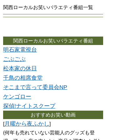
関西ローカルお笑いバラエティ番組一覧
関西ローカルお笑いバラエティ番組
明石家電視台
ごぶごぶ
松本家の休日
千鳥の相席食堂
そこまで言って委員会NP
ケンゴロー
探偵!ナイトスクープ
おすすめお笑い動画
月曜から夜ふかし
[
]
(何年も売れていない芸能人のグッズも登