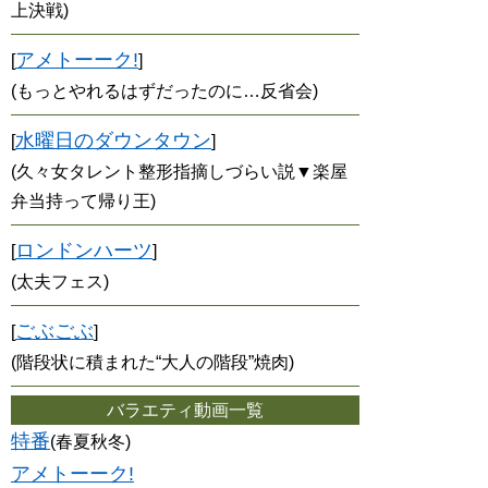
上決戦)
アメトーーク!
[
]
(もっとやれるはずだったのに…反省会)
水曜日のダウンタウン
[
]
(久々女タレント整形指摘しづらい説▼楽屋
弁当持って帰り王)
ロンドンハーツ
[
]
(太夫フェス)
ごぶごぶ
[
]
(階段状に積まれた“大人の階段”焼肉)
バラエティ動画一覧
特番
(春夏秋冬)
アメトーーク!