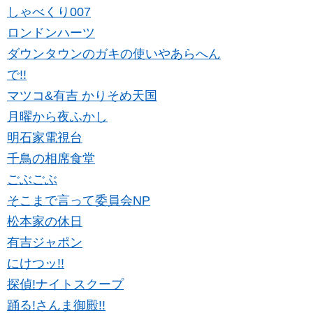
しゃべくり007
ロンドンハーツ
ダウンタウンのガキの使いやあらへん
で!!
マツコ&有吉 かりそめ天国
月曜から夜ふかし
明石家電視台
千鳥の相席食堂
ごぶごぶ
そこまで言って委員会NP
松本家の休日
有吉ジャポン
にけつッ!!
探偵!ナイトスクープ
踊る!さんま御殿!!