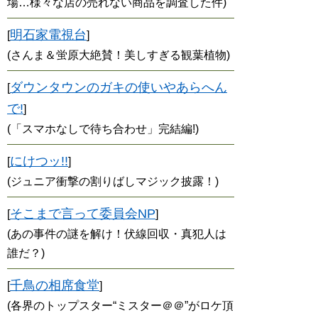
場…様々な店の売れない商品を調査した件)
明石家電視台
[
]
(さんま＆蛍原大絶賛！美しすぎる観葉植物)
ダウンタウンのガキの使いやあらへん
[
で!
]
(「スマホなしで待ち合わせ」完結編!)
にけつッ!!
[
]
(ジュニア衝撃の割りばしマジック披露！)
そこまで言って委員会NP
[
]
(あの事件の謎を解け！伏線回収・真犯人は
誰だ？)
千鳥の相席食堂
[
]
(各界のトップスター“ミスター＠＠”がロケ頂