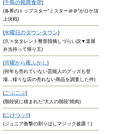
千鳥の相席食堂
[
]
(各界のトップスター“ミスター＠＠”がロケ頂
上決戦)
水曜日のダウンタウン
[
]
(久々女タレント整形指摘しづらい説▼楽屋
弁当持って帰り王)
月曜から夜ふかし
[
]
(何年も売れていない芸能人のグッズも登
場…様々な店の売れない商品を調査した件)
ごぶごぶ
[
]
(階段状に積まれた“大人の階段”焼肉)
にけつッ!!
[
]
(ジュニア衝撃の割りばしマジック披露！)