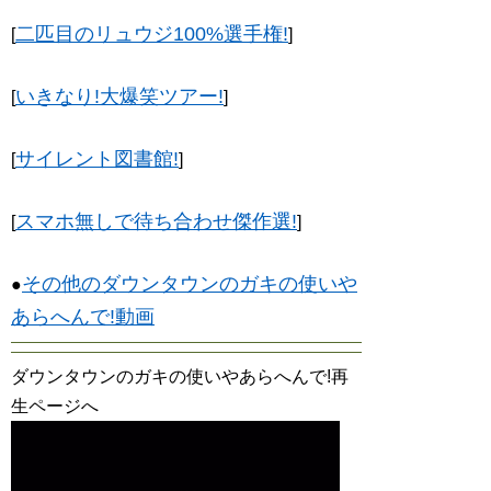
二匹目のリュウジ100%選手権!
[
]
いきなり!大爆笑ツアー!
[
]
サイレント図書館!
[
]
スマホ無しで待ち合わせ傑作選!
[
]
その他のダウンタウンのガキの使いや
●
あらへんで!動画
ダウンタウンのガキの使いやあらへんで!再
生ページへ