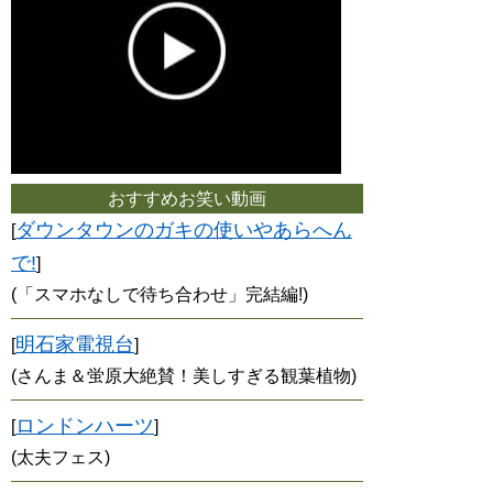
おすすめお笑い動画
ダウンタウンのガキの使いやあらへん
[
で!
]
(「スマホなしで待ち合わせ」完結編!)
明石家電視台
[
]
(さんま＆蛍原大絶賛！美しすぎる観葉植物)
ロンドンハーツ
[
]
(太夫フェス)