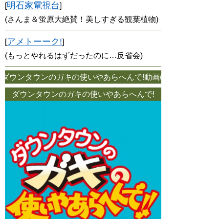
明石家電視台
[
]
(さんま＆蛍原大絶賛！美しすぎる観葉植物)
アメトーーク!
[
]
(もっとやれるはずだったのに…反省会)
ダウンタウンのガキの使いやあらへんで!動画(「スマホなしで待ち
ダウンタウンのガキの使いやあらへんで!