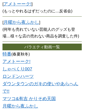
アメトーーク!
[
]
(もっとやれるはずだったのに…反省会)
月曜から夜ふかし
[
]
(何年も売れていない芸能人のグッズも登
場…様々な店の売れない商品を調査した件)
バラエティ動画一覧
特番
(春夏秋冬)
アメトーーク!
しゃべくり007
ロンドンハーツ
ダウンタウンのガキの使いやあらへん
で!!
マツコ&有吉 かりそめ天国
月曜から夜ふかし