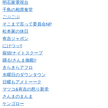
明石家電視台
千鳥の相席食堂
ごぶごぶ
そこまで言って委員会NP
松本家の休日
有吉ジャポン
にけつッ!!
探偵!ナイトスクープ
踊る!さんま御殿!!
きらきらアフロ
水曜日のダウンタウン
日曜もアメトーーク
マツコ&有吉の怒り新党
さんまのまんま
ケンゴロー