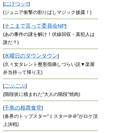
にけつッ!!
[
]
(ジュニア衝撃の割りばしマジック披露！)
そこまで言って委員会NP
[
]
(あの事件の謎を解け！伏線回収・真犯人は
誰だ？)
水曜日のダウンタウン
[
]
(久々女タレント整形指摘しづらい説▼楽屋
弁当持って帰り王)
ごぶごぶ
[
]
(階段状に積まれた“大人の階段”焼肉)
千鳥の相席食堂
[
]
(各界のトップスター“ミスター＠＠”がロケ頂
上決戦)