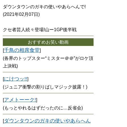
ダウンタウンのガキの使いやあらへんで!
(2021年02月07日)
クセ者芸人続々登場!山ー1GP後半戦
おすすめお笑い動画
千鳥の相席食堂
[
]
(各界のトップスター“ミスター＠＠”がロケ頂
上決戦)
にけつッ!!
[
]
(ジュニア衝撃の割りばしマジック披露！)
アメトーーク!
[
]
(もっとやれるはずだったのに…反省会)
ダウンタウンのガキの使いやあらへん
[