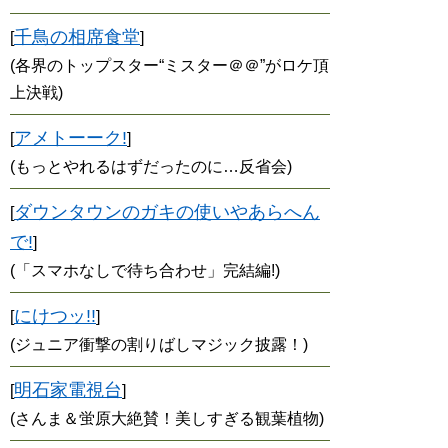
千鳥の相席食堂
[
]
(各界のトップスター“ミスター＠＠”がロケ頂
上決戦)
アメトーーク!
[
]
(もっとやれるはずだったのに…反省会)
ダウンタウンのガキの使いやあらへん
[
で!
]
(「スマホなしで待ち合わせ」完結編!)
にけつッ!!
[
]
(ジュニア衝撃の割りばしマジック披露！)
明石家電視台
[
]
(さんま＆蛍原大絶賛！美しすぎる観葉植物)