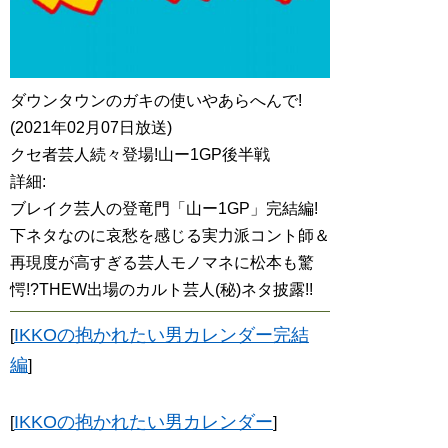
ダウンタウンのガキの使いやあらへんで!
(2021年02月07日放送)
クセ者芸人続々登場!山ー1GP後半戦
詳細:
ブレイク芸人の登竜門「山ー1GP」完結編!
下ネタなのに哀愁を感じる実力派コント師＆
再現度が高すぎる芸人モノマネに松本も驚
愕!?THEW出場のカルト芸人(秘)ネタ披露!!
IKKOの抱かれたい男カレンダー完結
[
編
]
IKKOの抱かれたい男カレンダー
[
]