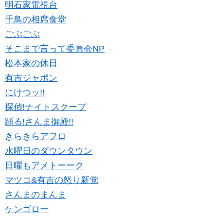
明石家電視台
千鳥の相席食堂
ごぶごぶ
そこまで言って委員会NP
松本家の休日
有吉ジャポン
にけつッ!!
探偵!ナイトスクープ
踊る!さんま御殿!!
きらきらアフロ
水曜日のダウンタウン
日曜もアメトーーク
マツコ&有吉の怒り新党
さんまのまんま
ケンゴロー