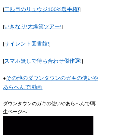
二匹目のリュウジ100%選手権!
[
]
いきなり!大爆笑ツアー!
[
]
サイレント図書館!
[
]
スマホ無しで待ち合わせ傑作選!
[
]
その他のダウンタウンのガキの使いや
●
あらへんで!動画
ダウンタウンのガキの使いやあらへんで!再
生ページへ