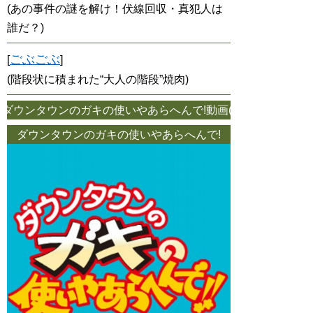
(あの事件の謎を解け！伏線回収・真犯人は
誰だ？)
ごぶごぶ
[
]
(階段状に積まれた“大人の階段”焼肉)
ウンタウンのガキの使いやあらへんで!動画(クセ者芸人続々登場!
ダウンタウンのガキの使いやあらへんで!