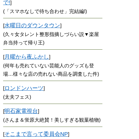
で!
]
(「スマホなしで待ち合わせ」完結編!)
水曜日のダウンタウン
[
]
(久々女タレント整形指摘しづらい説▼楽屋
弁当持って帰り王)
月曜から夜ふかし
[
]
(何年も売れていない芸能人のグッズも登
場…様々な店の売れない商品を調査した件)
ロンドンハーツ
[
]
(太夫フェス)
明石家電視台
[
]
(さんま＆蛍原大絶賛！美しすぎる観葉植物)
そこまで言って委員会NP
[
]