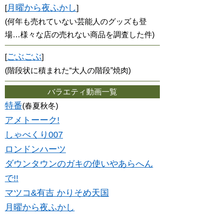
月曜から夜ふかし
[
]
(何年も売れていない芸能人のグッズも登
場…様々な店の売れない商品を調査した件)
ごぶごぶ
[
]
(階段状に積まれた“大人の階段”焼肉)
バラエティ動画一覧
特番
(春夏秋冬)
アメトーーク!
しゃべくり007
ロンドンハーツ
ダウンタウンのガキの使いやあらへん
で!!
マツコ&有吉 かりそめ天国
月曜から夜ふかし