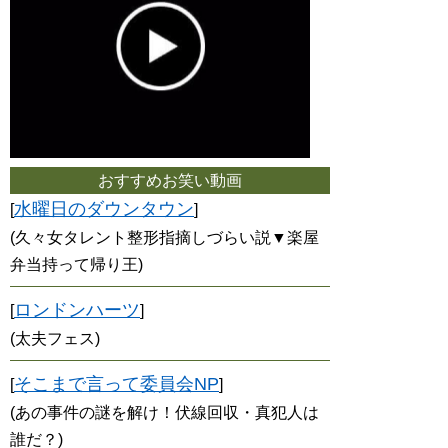
おすすめお笑い動画
水曜日のダウンタウン
[
]
(久々女タレント整形指摘しづらい説▼楽屋
弁当持って帰り王)
ロンドンハーツ
[
]
(太夫フェス)
そこまで言って委員会NP
[
]
(あの事件の謎を解け！伏線回収・真犯人は
誰だ？)