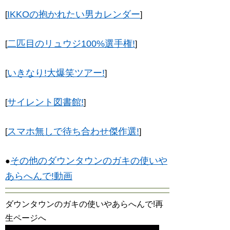
IKKOの抱かれたい男カレンダー
[
]
二匹目のリュウジ100%選手権!
[
]
いきなり!大爆笑ツアー!
[
]
サイレント図書館!
[
]
スマホ無しで待ち合わせ傑作選!
[
]
その他のダウンタウンのガキの使いや
●
あらへんで!動画
ダウンタウンのガキの使いやあらへんで!再
生ページへ