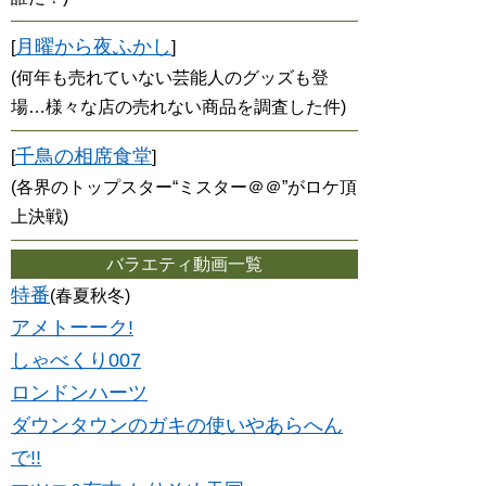
月曜から夜ふかし
[
]
(何年も売れていない芸能人のグッズも登
場…様々な店の売れない商品を調査した件)
千鳥の相席食堂
[
]
(各界のトップスター“ミスター＠＠”がロケ頂
上決戦)
バラエティ動画一覧
特番
(春夏秋冬)
アメトーーク!
しゃべくり007
ロンドンハーツ
ダウンタウンのガキの使いやあらへん
で!!