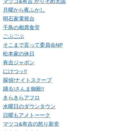
マツコ&有吉 かりそめ天国
月曜から夜ふかし
明石家電視台
千鳥の相席食堂
ごぶごぶ
そこまで言って委員会NP
松本家の休日
有吉ジャポン
にけつッ!!
探偵!ナイトスクープ
踊る!さんま御殿!!
きらきらアフロ
水曜日のダウンタウン
日曜もアメトーーク
マツコ&有吉の怒り新党