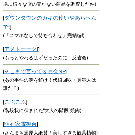
場…様々な店の売れない商品を調査した件)
ダウンタウンのガキの使いやあらへん
[
で!
]
(「スマホなしで待ち合わせ」完結編!)
アメトーーク!
[
]
(もっとやれるはずだったのに…反省会)
そこまで言って委員会NP
[
]
(あの事件の謎を解け！伏線回収・真犯人は
誰だ？)
ごぶごぶ
[
]
(階段状に積まれた“大人の階段”焼肉)
明石家電視台
[
]
(さんま＆蛍原大絶賛！美しすぎる観葉植物)