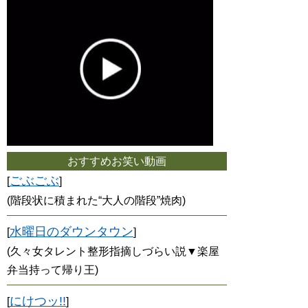
おすすめお笑い動画
ごぶごぶ
[
]
(階段状に積まれた“大人の階段”焼肉)
水曜日のダウンタウン
[
]
(久々女タレント整形指摘しづらい説▼楽屋
弁当持って帰り王)
にけつッ!!
[
]