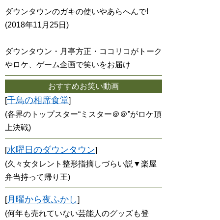
ダウンタウンのガキの使いやあらへんで!
(2018年11月25日)
ダウンタウン・月亭方正・ココリコがトーク
やロケ、ゲーム企画で笑いをお届け
おすすめお笑い動画
千鳥の相席食堂
[
]
(各界のトップスター“ミスター＠＠”がロケ頂
上決戦)
水曜日のダウンタウン
[
]
(久々女タレント整形指摘しづらい説▼楽屋
弁当持って帰り王)
月曜から夜ふかし
[
]
(何年も売れていない芸能人のグッズも登