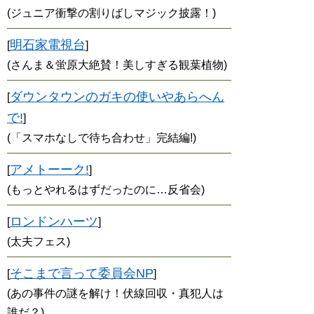
(ジュニア衝撃の割りばしマジック披露！)
明石家電視台
[
]
(さんま＆蛍原大絶賛！美しすぎる観葉植物)
ダウンタウンのガキの使いやあらへん
[
で!
]
(「スマホなしで待ち合わせ」完結編!)
アメトーーク!
[
]
(もっとやれるはずだったのに…反省会)
ロンドンハーツ
[
]
(太夫フェス)
そこまで言って委員会NP
[
]
(あの事件の謎を解け！伏線回収・真犯人は
誰だ？)