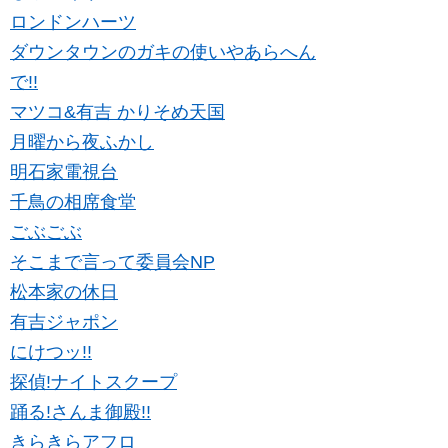
ロンドンハーツ
ダウンタウンのガキの使いやあらへん
で!!
マツコ&有吉 かりそめ天国
月曜から夜ふかし
明石家電視台
千鳥の相席食堂
ごぶごぶ
そこまで言って委員会NP
松本家の休日
有吉ジャポン
にけつッ!!
探偵!ナイトスクープ
踊る!さんま御殿!!
きらきらアフロ