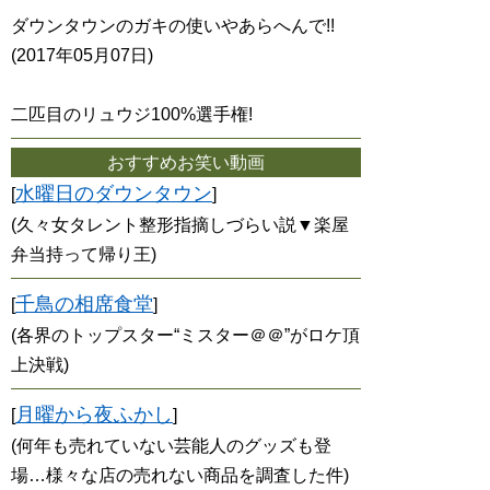
ダウンタウンのガキの使いやあらへんで!!
(2017年05月07日)
二匹目のリュウジ100%選手権!
おすすめお笑い動画
水曜日のダウンタウン
[
]
(久々女タレント整形指摘しづらい説▼楽屋
弁当持って帰り王)
千鳥の相席食堂
[
]
(各界のトップスター“ミスター＠＠”がロケ頂
上決戦)
月曜から夜ふかし
[
]
(何年も売れていない芸能人のグッズも登
場…様々な店の売れない商品を調査した件)