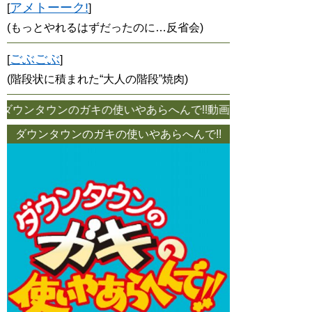
アメトーーク!
[
]
(もっとやれるはずだったのに…反省会)
ごぶごぶ
[
]
(階段状に積まれた“大人の階段”焼肉)
ウンタウンのガキの使いやあらへんで!!動画(二匹目のリュウジ
ダウンタウンのガキの使いやあらへんで!!