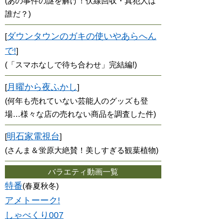
(あの事件の謎を解け！伏線回収・真犯人は
誰だ？)
ダウンタウンのガキの使いやあらへん
[
で!
]
(「スマホなしで待ち合わせ」完結編!)
月曜から夜ふかし
[
]
(何年も売れていない芸能人のグッズも登
場…様々な店の売れない商品を調査した件)
明石家電視台
[
]
(さんま＆蛍原大絶賛！美しすぎる観葉植物)
バラエティ動画一覧
特番
(春夏秋冬)
アメトーーク!
しゃべくり007