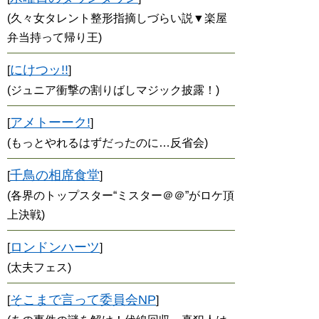
(久々女タレント整形指摘しづらい説▼楽屋
弁当持って帰り王)
にけつッ!!
[
]
(ジュニア衝撃の割りばしマジック披露！)
アメトーーク!
[
]
(もっとやれるはずだったのに…反省会)
千鳥の相席食堂
[
]
(各界のトップスター“ミスター＠＠”がロケ頂
上決戦)
ロンドンハーツ
[
]
(太夫フェス)
そこまで言って委員会NP
[
]