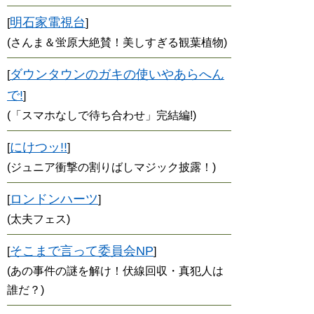
明石家電視台
[
]
(さんま＆蛍原大絶賛！美しすぎる観葉植物)
ダウンタウンのガキの使いやあらへん
[
で!
]
(「スマホなしで待ち合わせ」完結編!)
にけつッ!!
[
]
(ジュニア衝撃の割りばしマジック披露！)
ロンドンハーツ
[
]
(太夫フェス)
そこまで言って委員会NP
[
]
(あの事件の謎を解け！伏線回収・真犯人は
誰だ？)