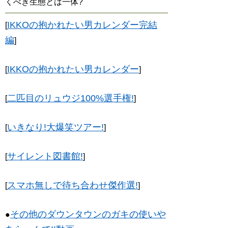
くべき生態とは一体?
IKKOの抱かれたい男カレンダー完結
[
編
]
IKKOの抱かれたい男カレンダー
[
]
二匹目のリュウジ100%選手権!
[
]
いきなり!大爆笑ツアー!
[
]
サイレント図書館!
[
]
スマホ無しで待ち合わせ傑作選!
[
]
その他のダウンタウンのガキの使いや
●