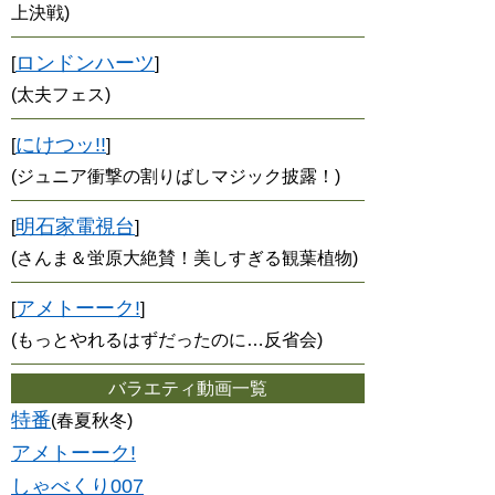
上決戦)
ロンドンハーツ
[
]
(太夫フェス)
にけつッ!!
[
]
(ジュニア衝撃の割りばしマジック披露！)
明石家電視台
[
]
(さんま＆蛍原大絶賛！美しすぎる観葉植物)
アメトーーク!
[
]
(もっとやれるはずだったのに…反省会)
バラエティ動画一覧
特番
(春夏秋冬)
アメトーーク!
しゃべくり007