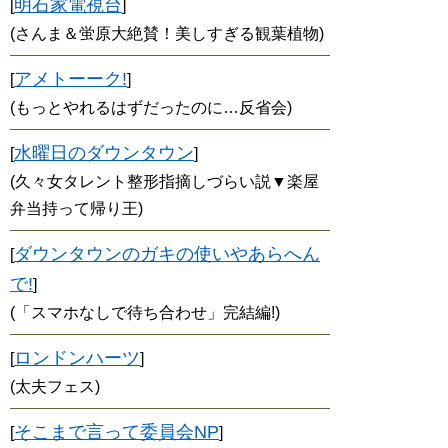
明石家電視台
[
]
(さんま＆蛍原大絶賛！美しすぎる観葉植物)
アメトーーク!
[
]
(もっとやれるはずだったのに…反省会)
水曜日のダウンタウン
[
]
(久々女タレント整形指摘しづらい説▼楽屋
弁当持って帰り王)
ダウンタウンのガキの使いやあらへん
[
で!
]
(「スマホなしで待ち合わせ」完結編!)
ロンドンハーツ
[
]
(太夫フェス)
そこまで言って委員会NP
[
]