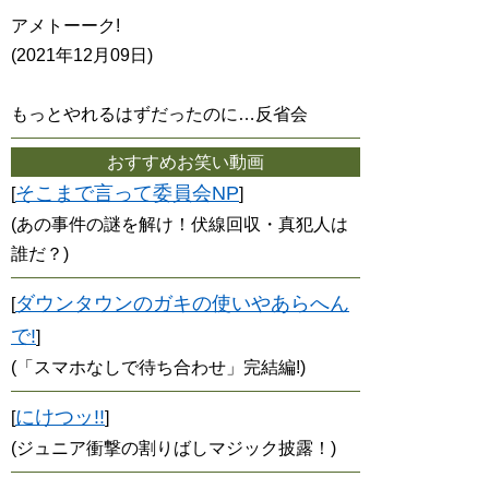
アメトーーク!
(2021年12月09日)
もっとやれるはずだったのに…反省会
おすすめお笑い動画
そこまで言って委員会NP
[
]
(あの事件の謎を解け！伏線回収・真犯人は
誰だ？)
ダウンタウンのガキの使いやあらへん
[
で!
]
(「スマホなしで待ち合わせ」完結編!)
にけつッ!!
[
]
(ジュニア衝撃の割りばしマジック披露！)