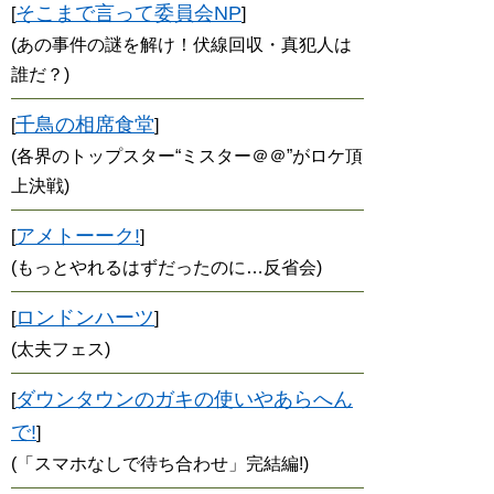
そこまで言って委員会NP
[
]
(あの事件の謎を解け！伏線回収・真犯人は
誰だ？)
千鳥の相席食堂
[
]
(各界のトップスター“ミスター＠＠”がロケ頂
上決戦)
アメトーーク!
[
]
(もっとやれるはずだったのに…反省会)
ロンドンハーツ
[
]
(太夫フェス)
ダウンタウンのガキの使いやあらへん
[
で!
]
(「スマホなしで待ち合わせ」完結編!)