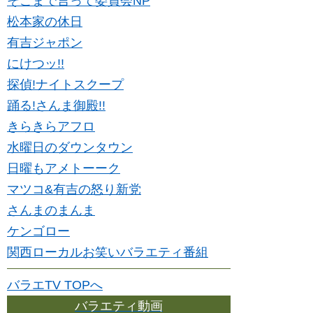
そこまで言って委員会NP
松本家の休日
有吉ジャポン
にけつッ!!
探偵!ナイトスクープ
踊る!さんま御殿!!
きらきらアフロ
水曜日のダウンタウン
日曜もアメトーーク
マツコ&有吉の怒り新党
さんまのまんま
ケンゴロー
関西ローカルお笑いバラエティ番組
バラエTV TOPへ
バラエティ動画