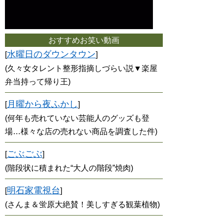
おすすめお笑い動画
水曜日のダウンタウン
[
]
(久々女タレント整形指摘しづらい説▼楽屋
弁当持って帰り王)
月曜から夜ふかし
[
]
(何年も売れていない芸能人のグッズも登
場…様々な店の売れない商品を調査した件)
ごぶごぶ
[
]
(階段状に積まれた“大人の階段”焼肉)
明石家電視台
[
]
(さんま＆蛍原大絶賛！美しすぎる観葉植物)