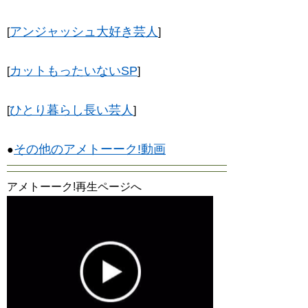
アンジャッシュ大好き芸人
[
]
カットもったいないSP
[
]
ひとり暮らし長い芸人
[
]
その他のアメトーーク!動画
●
アメトーーク!再生ページへ