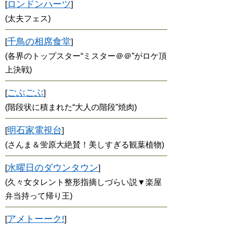
ロンドンハーツ
[
]
(太夫フェス)
千鳥の相席食堂
[
]
(各界のトップスター“ミスター＠＠”がロケ頂
上決戦)
ごぶごぶ
[
]
(階段状に積まれた“大人の階段”焼肉)
明石家電視台
[
]
(さんま＆蛍原大絶賛！美しすぎる観葉植物)
水曜日のダウンタウン
[
]
(久々女タレント整形指摘しづらい説▼楽屋
弁当持って帰り王)
アメトーーク!
[
]