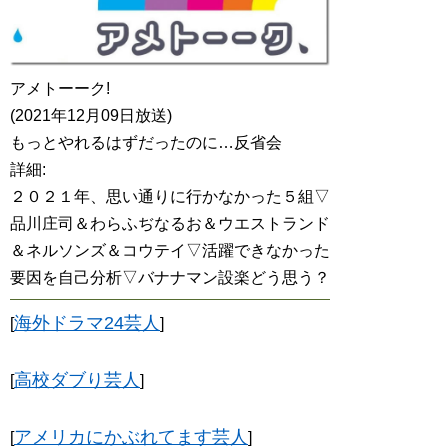
アメトーーク!
(2021年12月09日放送)
もっとやれるはずだったのに…反省会
詳細:
２０２１年、思い通りに行かなかった５組▽
品川庄司＆わらふぢなるお＆ウエストランド
＆ネルソンズ＆コウテイ▽活躍できなかった
要因を自己分析▽バナナマン設楽どう思う？
海外ドラマ24芸人
[
]
高校ダブり芸人
[
]
アメリカにかぶれてます芸人
[
]