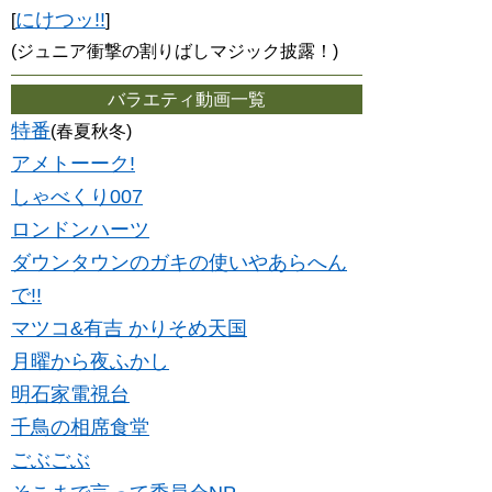
にけつッ!!
[
]
(ジュニア衝撃の割りばしマジック披露！)
バラエティ動画一覧
特番
(春夏秋冬)
アメトーーク!
しゃべくり007
ロンドンハーツ
ダウンタウンのガキの使いやあらへん
で!!
マツコ&有吉 かりそめ天国
月曜から夜ふかし
明石家電視台
千鳥の相席食堂
ごぶごぶ