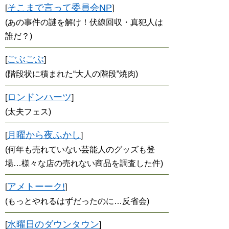
そこまで言って委員会NP
[
]
(あの事件の謎を解け！伏線回収・真犯人は
誰だ？)
ごぶごぶ
[
]
(階段状に積まれた“大人の階段”焼肉)
ロンドンハーツ
[
]
(太夫フェス)
月曜から夜ふかし
[
]
(何年も売れていない芸能人のグッズも登
場…様々な店の売れない商品を調査した件)
アメトーーク!
[
]
(もっとやれるはずだったのに…反省会)
水曜日のダウンタウン
[
]