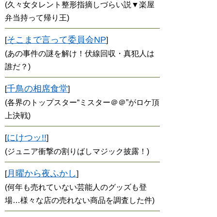
(久々女タレント整形指摘しづらい説▼楽屋
弁当持って帰り王)
そこまで言って委員会NP
[
]
(あの事件の謎を解け！伏線回収・真犯人は
誰だ？)
千鳥の相席食堂
[
]
(各界のトップスター“ミスター＠＠”がロケ頂
上決戦)
にけつッ!!
[
]
(ジュニア衝撃の割りばしマジック披露！)
月曜から夜ふかし
[
]
(何年も売れていない芸能人のグッズも登
場…様々な店の売れない商品を調査した件)