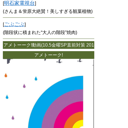
明石家電視台
[
]
(さんま＆蛍原大絶賛！美しすぎる観葉植物)
ごぶごぶ
[
]
(階段状に積まれた“大人の階段”焼肉)
トーーク!動画(10.5金曜SP直前対策 2018年09月27日
アメトーーク!