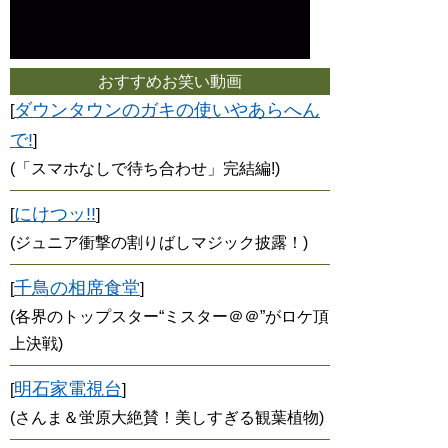
おすすめお笑い動画
ダウンタウンのガキの使いやあらへん
[
で!
]
(「スマホなしで待ち合わせ」完結編!)
にけつッ!!
[
]
(ジュニア衝撃の割りばしマジック披露！)
千鳥の相席食堂
[
]
(各界のトップスター“ミスター＠＠”がロケ頂
上決戦)
明石家電視台
[
]
(さんま＆蛍原大絶賛！美しすぎる観葉植物)