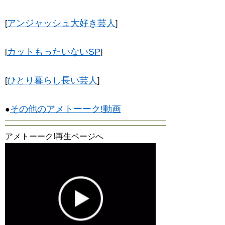
アンジャッシュ大好き芸人
[
]
カットもったいないSP
[
]
ひとり暮らし長い芸人
[
]
その他のアメトーーク!動画
●
アメトーーク!再生ページへ