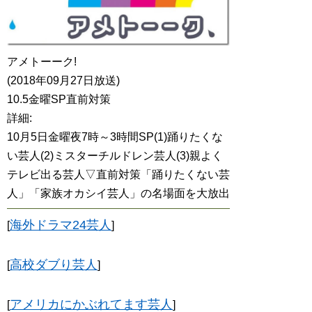
アメトーーク!
(2018年09月27日放送)
10.5金曜SP直前対策
詳細:
10月5日金曜夜7時～3時間SP(1)踊りたくな
い芸人(2)ミスターチルドレン芸人(3)親よく
テレビ出る芸人▽直前対策「踊りたくない芸
人」「家族オカシイ芸人」の名場面を大放出
海外ドラマ24芸人
[
]
高校ダブり芸人
[
]
アメリカにかぶれてます芸人
[
]