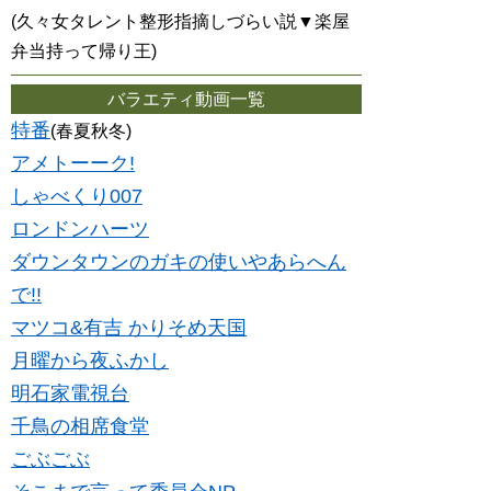
(久々女タレント整形指摘しづらい説▼楽屋
弁当持って帰り王)
バラエティ動画一覧
特番
(春夏秋冬)
アメトーーク!
しゃべくり007
ロンドンハーツ
ダウンタウンのガキの使いやあらへん
で!!
マツコ&有吉 かりそめ天国
月曜から夜ふかし
明石家電視台
千鳥の相席食堂
ごぶごぶ