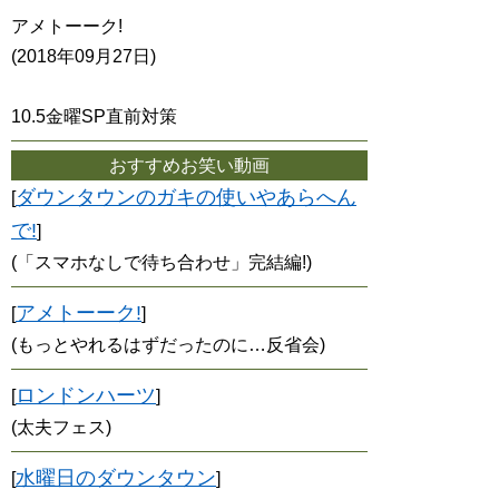
アメトーーク!
(2018年09月27日)
10.5金曜SP直前対策
おすすめお笑い動画
ダウンタウンのガキの使いやあらへん
[
で!
]
(「スマホなしで待ち合わせ」完結編!)
アメトーーク!
[
]
(もっとやれるはずだったのに…反省会)
ロンドンハーツ
[
]
(太夫フェス)
水曜日のダウンタウン
[
]