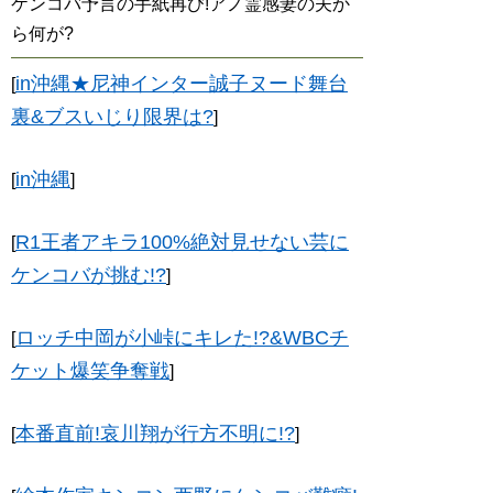
ケンコバ予言の手紙再び!アノ霊感妻の夫か
ら何が?
in沖縄★尼神インター誠子ヌード舞台
[
裏&ブスいじり限界は?
]
in沖縄
[
]
R1王者アキラ100%絶対見せない芸に
[
ケンコバが挑む!?
]
ロッチ中岡が小峠にキレた!?&WBCチ
[
ケット爆笑争奪戦
]
本番直前!哀川翔が行方不明に!?
[
]