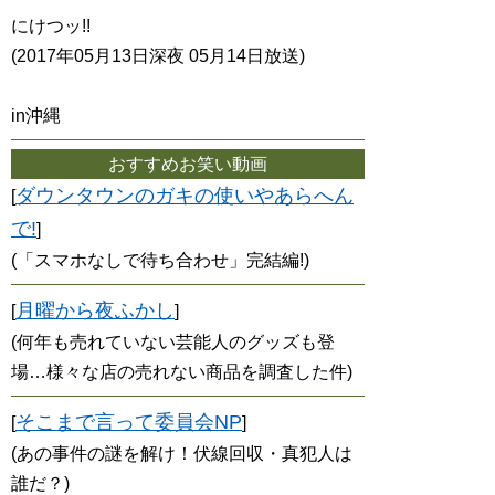
にけつッ!!
(2017年05月13日深夜 05月14日放送)
in沖縄
おすすめお笑い動画
ダウンタウンのガキの使いやあらへん
[
で!
]
(「スマホなしで待ち合わせ」完結編!)
月曜から夜ふかし
[
]
(何年も売れていない芸能人のグッズも登
場…様々な店の売れない商品を調査した件)
そこまで言って委員会NP
[
]
(あの事件の謎を解け！伏線回収・真犯人は
誰だ？)