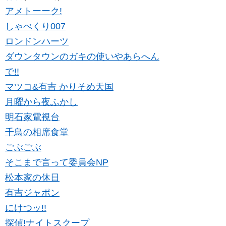
アメトーーク!
しゃべくり007
ロンドンハーツ
ダウンタウンのガキの使いやあらへん
で!!
マツコ&有吉 かりそめ天国
月曜から夜ふかし
明石家電視台
千鳥の相席食堂
ごぶごぶ
そこまで言って委員会NP
松本家の休日
有吉ジャポン
にけつッ!!
探偵!ナイトスクープ