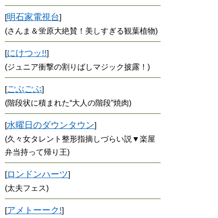
明石家電視台
[
]
(さんま＆蛍原大絶賛！美しすぎる観葉植物)
にけつッ!!
[
]
(ジュニア衝撃の割りばしマジック披露！)
ごぶごぶ
[
]
(階段状に積まれた“大人の階段”焼肉)
水曜日のダウンタウン
[
]
(久々女タレント整形指摘しづらい説▼楽屋
弁当持って帰り王)
ロンドンハーツ
[
]
(太夫フェス)
アメトーーク!
[
]