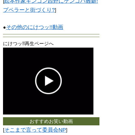
絵本作家キンコン西野にケンコバ難癖!
[
プペラーと街づくり?
]
その他のにけつッ!!動画
●
にけつッ!!再生ページへ
おすすめお笑い動画
そこまで言って委員会NP
[
]