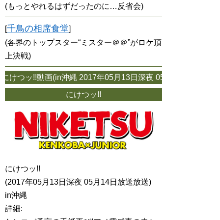
(もっとやれるはずだったのに…反省会)
千鳥の相席食堂
[
]
(各界のトップスター“ミスター＠＠”がロケ頂
上決戦)
けつッ!!動画(in沖縄 2017年05月13日深夜 05月14
にけつッ!!
にけつッ!!
(2017年05月13日深夜 05月14日放送放送)
in沖縄
詳細: