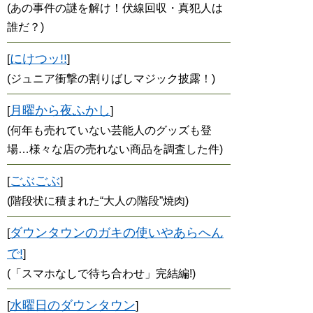
(あの事件の謎を解け！伏線回収・真犯人は
誰だ？)
にけつッ!!
[
]
(ジュニア衝撃の割りばしマジック披露！)
月曜から夜ふかし
[
]
(何年も売れていない芸能人のグッズも登
場…様々な店の売れない商品を調査した件)
ごぶごぶ
[
]
(階段状に積まれた“大人の階段”焼肉)
ダウンタウンのガキの使いやあらへん
[
で!
]
(「スマホなしで待ち合わせ」完結編!)
水曜日のダウンタウン
[
]