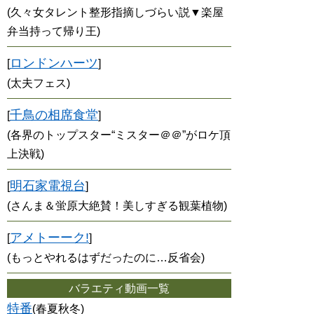
(久々女タレント整形指摘しづらい説▼楽屋
弁当持って帰り王)
ロンドンハーツ
[
]
(太夫フェス)
千鳥の相席食堂
[
]
(各界のトップスター“ミスター＠＠”がロケ頂
上決戦)
明石家電視台
[
]
(さんま＆蛍原大絶賛！美しすぎる観葉植物)
アメトーーク!
[
]
(もっとやれるはずだったのに…反省会)
バラエティ動画一覧
特番
(春夏秋冬)