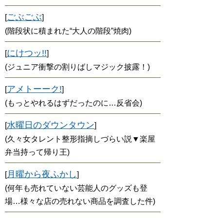
ごぶごぶ
[
]
(階段状に積まれた“大人の階段”焼肉)
にけつッ!!
[
]
(ジュニア衝撃の割りばしマジック披露！)
アメトーーク!
[
]
(もっとやれるはずだったのに…反省会)
水曜日のダウンタウン
[
]
(久々女タレント整形指摘しづらい説▼楽屋
弁当持って帰り王)
月曜から夜ふかし
[
]
(何年も売れていない芸能人のグッズも登
場…様々な店の売れない商品を調査した件)