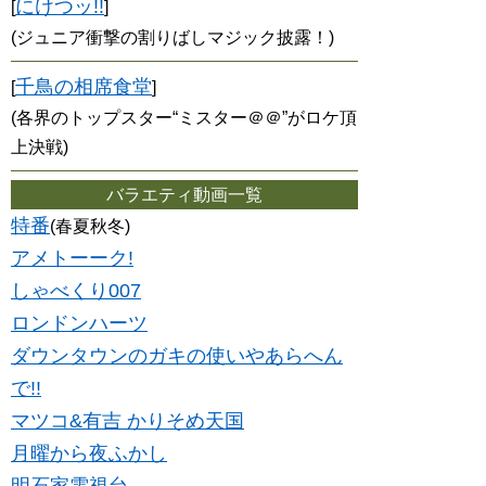
にけつッ!!
[
]
(ジュニア衝撃の割りばしマジック披露！)
千鳥の相席食堂
[
]
(各界のトップスター“ミスター＠＠”がロケ頂
上決戦)
バラエティ動画一覧
特番
(春夏秋冬)
アメトーーク!
しゃべくり007
ロンドンハーツ
ダウンタウンのガキの使いやあらへん
で!!
マツコ&有吉 かりそめ天国
月曜から夜ふかし
明石家電視台