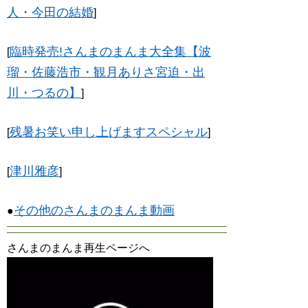
人・今田の結婚
]
臨時発売!さんまのまんま大全集【波
[
瑠・佐藤浩市・観月ありさ宮迫・出
川・つるの】
]
残暑お笑い申し上げますスペシャル
[
]
津川雅彦
[
]
その他のさんまのまんま動画
●
さんまのまんま再生ページへ