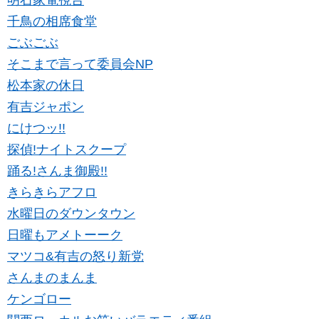
千鳥の相席食堂
ごぶごぶ
そこまで言って委員会NP
松本家の休日
有吉ジャポン
にけつッ!!
探偵!ナイトスクープ
踊る!さんま御殿!!
きらきらアフロ
水曜日のダウンタウン
日曜もアメトーーク
マツコ&有吉の怒り新党
さんまのまんま
ケンゴロー