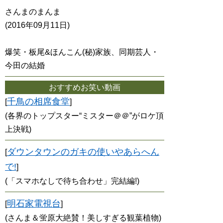
さんまのまんま
(2016年09月11日)
爆笑・板尾&ほんこん(秘)家族、同期芸人・
今田の結婚
おすすめお笑い動画
千鳥の相席食堂
[
]
(各界のトップスター“ミスター＠＠”がロケ頂
上決戦)
ダウンタウンのガキの使いやあらへん
[
で!
]
(「スマホなしで待ち合わせ」完結編!)
明石家電視台
[
]
(さんま＆蛍原大絶賛！美しすぎる観葉植物)