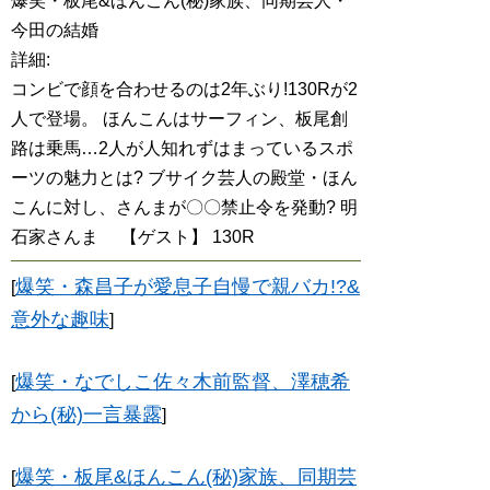
爆笑・板尾&ほんこん(秘)家族、同期芸人・
今田の結婚
詳細:
コンビで顔を合わせるのは2年ぶり!130Rが2
人で登場。 ほんこんはサーフィン、板尾創
路は乗馬…2人が人知れずはまっているスポ
ーツの魅力とは? ブサイク芸人の殿堂・ほん
こんに対し、さんまが〇〇禁止令を発動? 明
石家さんま 【ゲスト】 130R
爆笑・森昌子が愛息子自慢で親バカ!?&
[
意外な趣味
]
爆笑・なでしこ佐々木前監督、澤穂希
[
から(秘)一言暴露
]
爆笑・板尾&ほんこん(秘)家族、同期芸
[