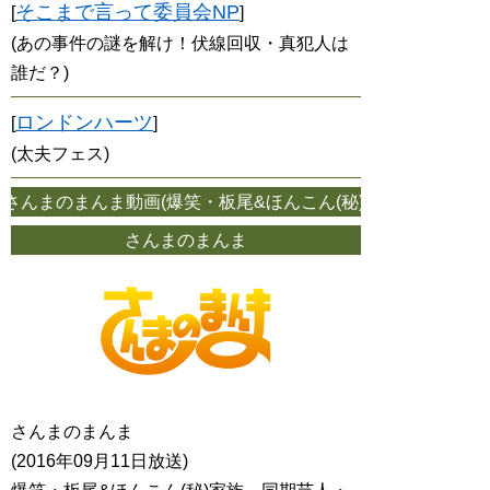
そこまで言って委員会NP
[
]
(あの事件の謎を解け！伏線回収・真犯人は
誰だ？)
ロンドンハーツ
[
]
(太夫フェス)
んまのまんま動画(爆笑・板尾&ほんこん(秘)家族、同期芸人・今
さんまのまんま
さんまのまんま
(2016年09月11日放送)