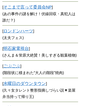
そこまで言って委員会NP
[
]
(あの事件の謎を解け！伏線回収・真犯人は
誰だ？)
ロンドンハーツ
[
]
(太夫フェス)
明石家電視台
[
]
(さんま＆蛍原大絶賛！美しすぎる観葉植物)
ごぶごぶ
[
]
(階段状に積まれた“大人の階段”焼肉)
水曜日のダウンタウン
[
]
(久々女タレント整形指摘しづらい説▼楽屋
弁当持って帰り王)