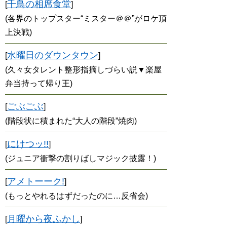
千鳥の相席食堂
[
]
(各界のトップスター“ミスター＠＠”がロケ頂
上決戦)
水曜日のダウンタウン
[
]
(久々女タレント整形指摘しづらい説▼楽屋
弁当持って帰り王)
ごぶごぶ
[
]
(階段状に積まれた“大人の階段”焼肉)
にけつッ!!
[
]
(ジュニア衝撃の割りばしマジック披露！)
アメトーーク!
[
]
(もっとやれるはずだったのに…反省会)
月曜から夜ふかし
[
]