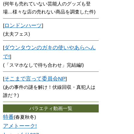
(何年も売れていない芸能人のグッズも登
場…様々な店の売れない商品を調査した件)
ロンドンハーツ
[
]
(太夫フェス)
ダウンタウンのガキの使いやあらへん
[
で!
]
(「スマホなしで待ち合わせ」完結編!)
そこまで言って委員会NP
[
]
(あの事件の謎を解け！伏線回収・真犯人は
誰だ？)
バラエティ動画一覧
特番
(春夏秋冬)
アメトーーク!