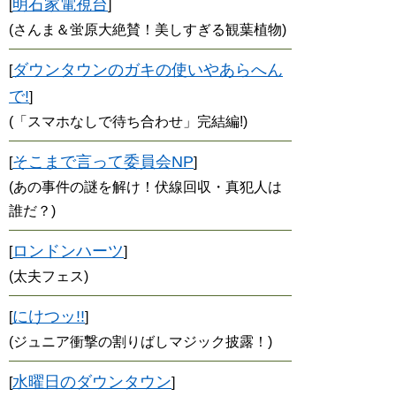
明石家電視台
[
]
(さんま＆蛍原大絶賛！美しすぎる観葉植物)
ダウンタウンのガキの使いやあらへん
[
で!
]
(「スマホなしで待ち合わせ」完結編!)
そこまで言って委員会NP
[
]
(あの事件の謎を解け！伏線回収・真犯人は
誰だ？)
ロンドンハーツ
[
]
(太夫フェス)
にけつッ!!
[
]
(ジュニア衝撃の割りばしマジック披露！)
水曜日のダウンタウン
[
]