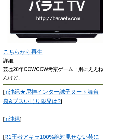
こちらから再生
詳細:
芸歴28年COWCOW考案ゲーム「別にええね
んけど」
in沖縄★尼神インター誠子ヌード舞台
[
裏&ブスいじり限界は?
]
in沖縄
[
]
R1王者アキラ100%絶対見せない芸に
[