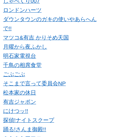
しゃべくり007
ロンドンハーツ
ダウンタウンのガキの使いやあらへん
で!!
マツコ&有吉 かりそめ天国
月曜から夜ふかし
明石家電視台
千鳥の相席食堂
ごぶごぶ
そこまで言って委員会NP
松本家の休日
有吉ジャポン
にけつッ!!
探偵!ナイトスクープ
踊る!さんま御殿!!