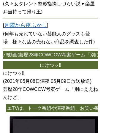
(久々女タレント整形指摘しづらい説▼楽屋
弁当持って帰り王)
月曜から夜ふかし
[
]
(何年も売れていない芸能人のグッズも登
場…様々な店の売れない商品を調査した件)
!!動画(芸歴28年COWCOW考案ゲーム「別にええねんけど」 
にけつッ!!
にけつッ!!
(2021年05月08日深夜 05月09日放送放送)
芸歴28年COWCOW考案ゲーム「別にええね
んけど」