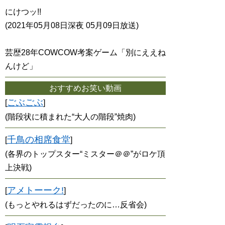
にけつッ!!
(2021年05月08日深夜 05月09日放送)
芸歴28年COWCOW考案ゲーム「別にええね
んけど」
おすすめお笑い動画
ごぶごぶ
[
]
(階段状に積まれた“大人の階段”焼肉)
千鳥の相席食堂
[
]
(各界のトップスター“ミスター＠＠”がロケ頂
上決戦)
アメトーーク!
[
]
(もっとやれるはずだったのに…反省会)