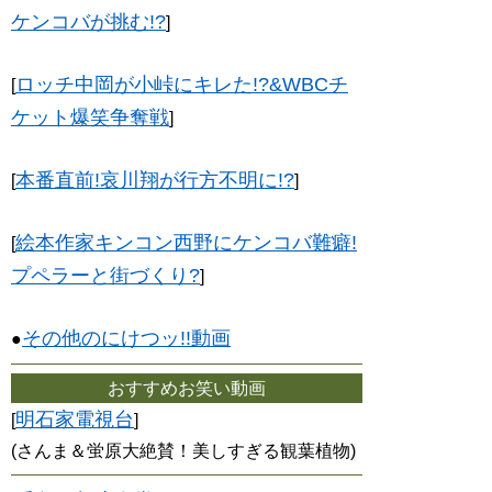
ケンコバが挑む!?
]
ロッチ中岡が小峠にキレた!?&WBCチ
[
ケット爆笑争奪戦
]
本番直前!哀川翔が行方不明に!?
[
]
絵本作家キンコン西野にケンコバ難癖!
[
プペラーと街づくり?
]
その他のにけつッ!!動画
●
おすすめお笑い動画
明石家電視台
[
]
(さんま＆蛍原大絶賛！美しすぎる観葉植物)