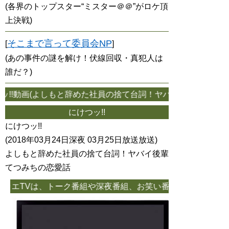
(各界のトップスター“ミスター＠＠”がロケ頂
上決戦)
そこまで言って委員会NP
[
]
(あの事件の謎を解け！伏線回収・真犯人は
誰だ？)
!!動画(よしもと辞めた社員の捨て台詞！ヤバイ後輩てつみちの恋
にけつッ!!
にけつッ!!
(2018年03月24日深夜 03月25日放送放送)
よしもと辞めた社員の捨て台詞！ヤバイ後輩
てつみちの恋愛話