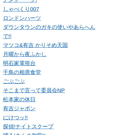
アメトーーク!
しゃべくり007
ロンドンハーツ
ダウンタウンのガキの使いやあらへん
で!!
マツコ&有吉 かりそめ天国
月曜から夜ふかし
明石家電視台
千鳥の相席食堂
ごぶごぶ
そこまで言って委員会NP
松本家の休日
有吉ジャポン
にけつッ!!
探偵!ナイトスクープ