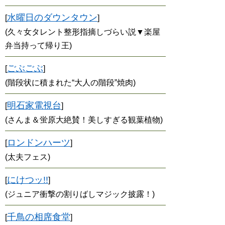
水曜日のダウンタウン
[
]
(久々女タレント整形指摘しづらい説▼楽屋
弁当持って帰り王)
ごぶごぶ
[
]
(階段状に積まれた“大人の階段”焼肉)
明石家電視台
[
]
(さんま＆蛍原大絶賛！美しすぎる観葉植物)
ロンドンハーツ
[
]
(太夫フェス)
にけつッ!!
[
]
(ジュニア衝撃の割りばしマジック披露！)
千鳥の相席食堂
[
]