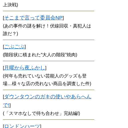
上決戦)
そこまで言って委員会NP
[
]
(あの事件の謎を解け！伏線回収・真犯人は
誰だ？)
ごぶごぶ
[
]
(階段状に積まれた“大人の階段”焼肉)
月曜から夜ふかし
[
]
(何年も売れていない芸能人のグッズも登
場…様々な店の売れない商品を調査した件)
ダウンタウンのガキの使いやあらへん
[
で!
]
(「スマホなしで待ち合わせ」完結編!)
ロンドンハーツ
[
]