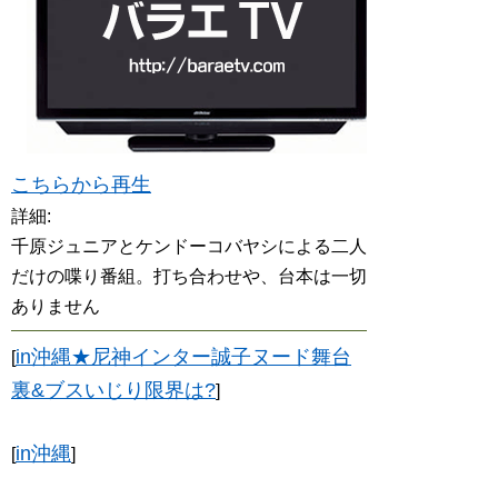
こちらから再生
詳細:
千原ジュニアとケンドーコバヤシによる二人
だけの喋り番組。打ち合わせや、台本は一切
ありません
in沖縄★尼神インター誠子ヌード舞台
[
裏&ブスいじり限界は?
]
in沖縄
[
]