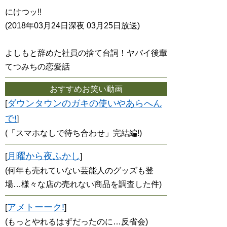
にけつッ!!
(2018年03月24日深夜 03月25日放送)
よしもと辞めた社員の捨て台詞！ヤバイ後輩
てつみちの恋愛話
おすすめお笑い動画
ダウンタウンのガキの使いやあらへん
[
で!
]
(「スマホなしで待ち合わせ」完結編!)
月曜から夜ふかし
[
]
(何年も売れていない芸能人のグッズも登
場…様々な店の売れない商品を調査した件)
アメトーーク!
[
]
(もっとやれるはずだったのに…反省会)