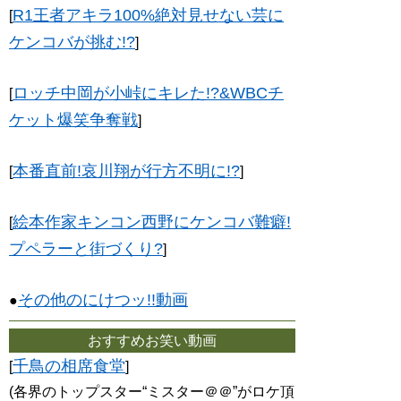
R1王者アキラ100%絶対見せない芸に
[
ケンコバが挑む!?
]
ロッチ中岡が小峠にキレた!?&WBCチ
[
ケット爆笑争奪戦
]
本番直前!哀川翔が行方不明に!?
[
]
絵本作家キンコン西野にケンコバ難癖!
[
プペラーと街づくり?
]
その他のにけつッ!!動画
●
おすすめお笑い動画
千鳥の相席食堂
[
]
(各界のトップスター“ミスター＠＠”がロケ頂