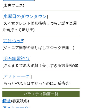
(太夫フェス)
水曜日のダウンタウン
[
]
(久々女タレント整形指摘しづらい説▼楽屋
弁当持って帰り王)
にけつッ!!
[
]
(ジュニア衝撃の割りばしマジック披露！)
明石家電視台
[
]
(さんま＆蛍原大絶賛！美しすぎる観葉植物)
アメトーーク!
[
]
(もっとやれるはずだったのに…反省会)
バラエティ動画一覧
特番
(春夏秋冬)