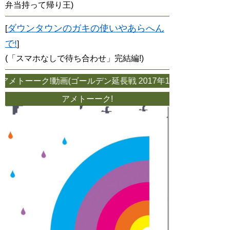
弁当持って帰り王)
ダウンタウンのガキの使いやあらへん
[
で!
]
(「スマホなしで待ち合わせ」完結編!)
メトーーク!動画(ゴールデン延長戦 2017年10月12日放送
アメトーーク!