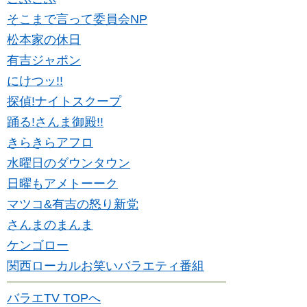
そこまで言って委員会NP
松本家の休日
有吉ジャポン
にけつッ!!
探偵!ナイトスクープ
踊る!さんま御殿!!
きらきらアフロ
水曜日のダウンタウン
日曜もアメトーーク
マツコ&有吉の怒り新党
さんまのまんま
ケンゴロー
関西ローカルお笑いバラエティ番組
バラエTV TOPへ