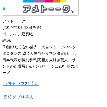
アメトーーク!
(2017年10月12日放送)
ゴールデン延長戦
詳細:
(1)踊りたくない芸人…大吉ジュニアのヘッ
ポコダンス(2)芸人体当たりマン決定戦…元
日本代表が特別参戦(3)相方大好き芸人…サ
ンドの盗撮写真&アンジャッシュ20年前のポ
ーズ
海外ドラマ24芸人
[
]
高校ダブり芸人
[
]