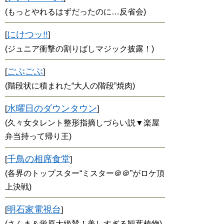
(もっとやれるはずだったのに…反省会)
にけつッ!!
[
]
(ジュニア衝撃の割りばしマジック披露！)
ごぶごぶ
[
]
(階段状に積まれた“大人の階段”焼肉)
水曜日のダウンタウン
[
]
(久々女タレント整形指摘しづらい説▼楽屋
弁当持って帰り王)
千鳥の相席食堂
[
]
(各界のトップスター“ミスター＠＠”がロケ頂
上決戦)
明石家電視台
[
]
(さんま＆蛍原大絶賛！美しすぎる観葉植物)