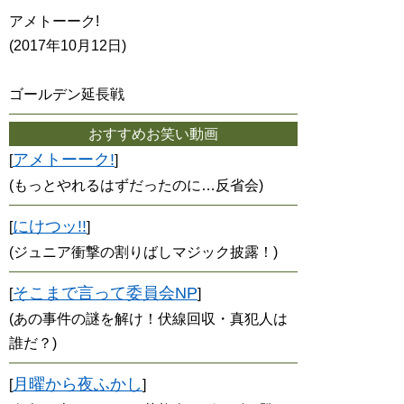
アメトーーク!
(2017年10月12日)
ゴールデン延長戦
おすすめお笑い動画
アメトーーク!
[
]
(もっとやれるはずだったのに…反省会)
にけつッ!!
[
]
(ジュニア衝撃の割りばしマジック披露！)
そこまで言って委員会NP
[
]
(あの事件の謎を解け！伏線回収・真犯人は
誰だ？)
月曜から夜ふかし
[
]