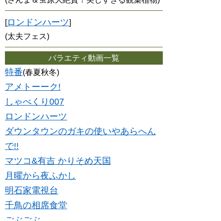
ロンドンハーツ
[
]
(太夫フェス)
バラエティ動画一覧
特番
(春夏秋冬)
アメトーーク!
しゃべくり007
ロンドンハーツ
ダウンタウンのガキの使いやあらへん
で!!
マツコ&有吉 かりそめ天国
月曜から夜ふかし
明石家電視台
千鳥の相席食堂
ごぶごぶ