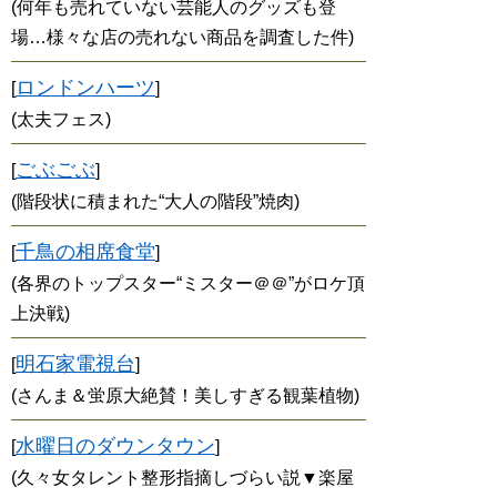
(何年も売れていない芸能人のグッズも登
場…様々な店の売れない商品を調査した件)
ロンドンハーツ
[
]
(太夫フェス)
ごぶごぶ
[
]
(階段状に積まれた“大人の階段”焼肉)
千鳥の相席食堂
[
]
(各界のトップスター“ミスター＠＠”がロケ頂
上決戦)
明石家電視台
[
]
(さんま＆蛍原大絶賛！美しすぎる観葉植物)
水曜日のダウンタウン
[
]
(久々女タレント整形指摘しづらい説▼楽屋