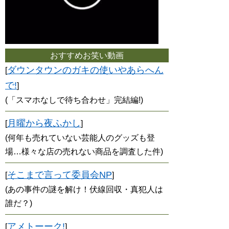
おすすめお笑い動画
ダウンタウンのガキの使いやあらへん
[
で!
]
(「スマホなしで待ち合わせ」完結編!)
月曜から夜ふかし
[
]
(何年も売れていない芸能人のグッズも登
場…様々な店の売れない商品を調査した件)
そこまで言って委員会NP
[
]
(あの事件の謎を解け！伏線回収・真犯人は
誰だ？)
アメトーーク!
[
]