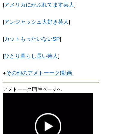
アメリカにかぶれてます芸人
[
]
アンジャッシュ大好き芸人
[
]
カットもったいないSP
[
]
ひとり暮らし長い芸人
[
]
その他のアメトーーク!動画
●
アメトーーク!再生ページへ